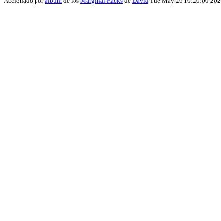
Accionado por
album
de los
Marginal Hacks
de
David
Tue May 26 10:20:00 202