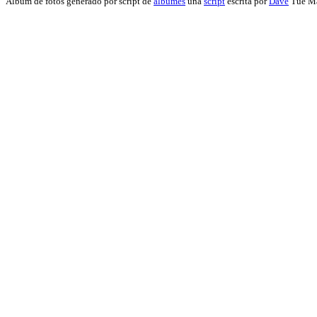
Album de fotos generado por script de
álbumes
una
script
escrita por
Dave
Tue Ma