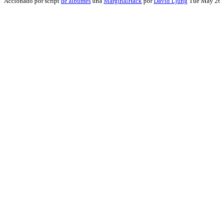
Accionado por script
de álbumes
una
MarginalHack
por
David Ljung
Tue May 26