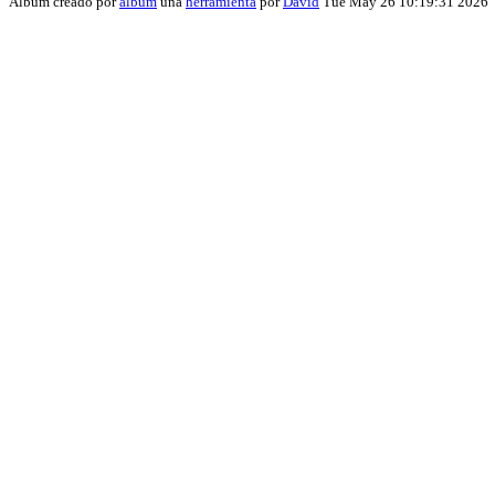
Album creado por
album
una
herramienta
por
David
Tue May 26 10:19:31 2026