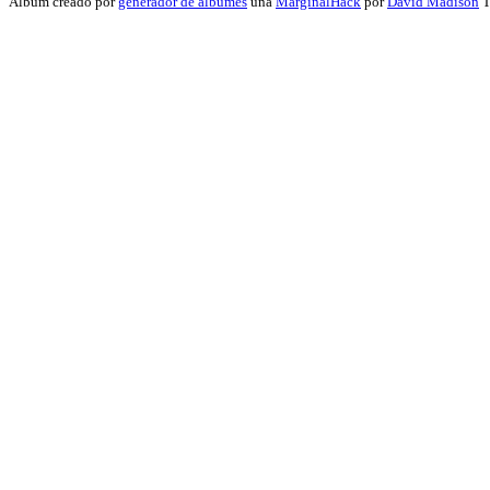
Album creado por
generador de álbumes
una
MarginalHack
por
David Madison
T