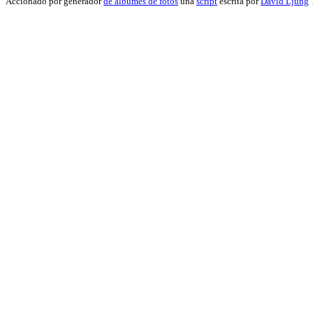
Accionado por generador
de álbumes de fotos
una
script
escrita por
David Ljung