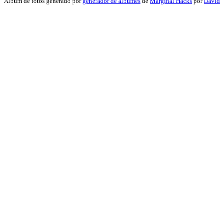
Album de fotos generado por
generador de álbumes
de
Marginal Hacks
por
David