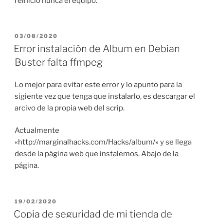
reinicio nunca el equipo.
PUBLICADO
03/08/2020
EL
Error instalación de Album en Debian
Buster falta ffmpeg
Lo mejor para evitar este error y lo apunto para la
sigiente vez que tenga que instalarlo, es descargar el
arcivo de la propia web del scrip.
Actualmente
«http://marginalhacks.com/Hacks/album/» y se llega
desde la página web que instalemos. Abajo de la
página.
PUBLICADO
19/02/2020
EL
Copia de seguridad de mi tienda de